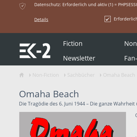
ќ
Datenschutz: Erforderlich und aktiv (1) = PHPSESS
Erforderlic
Details
Fiction
Non-
Newsletter
Fan
Non-Fiction
Sachbücher
Omaha Beach
ŷ
Ţ
Ţ
Ţ
Omaha Beach
Die Tragödie des 6. Juni 1944 – Die ganze Wahrheit