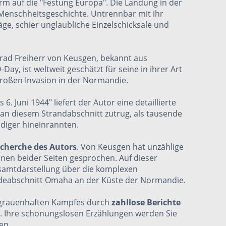
urm auf die "Festung Europa". Die Landung in der
 Menschheitsgeschichte. Untrennbar mit ihr
äge, schier unglaubliche Einzelschicksale und
rad Freiherr von Keusgen, bekannt aus
y, ist weltweit geschätzt für seine in ihrer Art
großen Invasion in der Normandie.
 Juni 1944" liefert der Autor eine detaillierte
 an diesem Strandabschnitt zutrug, als tausende
diger hineinrannten.
echerche des Autors
. Von Keusgen hat unzählige
nen beider Seiten gesprochen. Auf dieser
esamtdarstellung über die komplexen
deabschnitt
Omaha
an der Küste der Normandie.
n grauenhaften Kampfes durch
zahllose Berichte
. Ihre schonungslosen Erzählungen werden Sie
en.