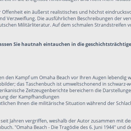
ffenheit ein äußerst realistisches und höchst eindrucksvoll
 und Verzweiflung. Die ausführlichen Beschreibungen der
utschen Militärliteratur. Auf dem schmalen Strandstreifen 
lassen Sie hautnah eintauchen in die geschichtsträchti
sen den Kampf um Omaha Beach vor Ihren Augen lebendig 
bbilder; das Taschenbuch ist umweltschonend in schwarz-w
erikanische Zeitzeugenberichte bereichern die Darstellung
ählung der Kampfhandlungen
eutlichen Ihnen die militärische Situation während der Sch
 seit Jahren vergriffen, weshalb der Autor zusammen mit de
enbuch. "Omaha Beach - Die Tragödie des 6. Juni 1944" un