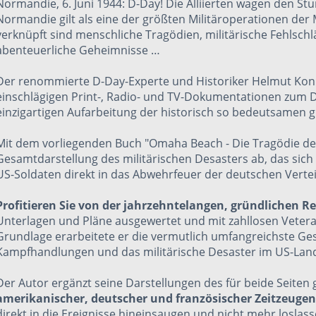
Normandie, 6. Juni 1944: D-Day! Die Alliierten wagen den St
Normandie gilt als eine der größten Militäroperationen der
verknüpft sind menschliche Tragödien, militärische Fehlschl
abenteuerliche Geheimnisse …
Der
renommierte D-Day-Experte
und Historiker Helmut Kon
einschlägigen Print-, Radio- und TV-Dokumentationen zum D-Da
einzigartigen Aufarbeitung der historisch so bedeutsamen 
Mit dem vorliegenden Buch "Omaha Beach - Die Tragödie des 6.
Gesamtdarstellung des militärischen Desasters ab, das sich
US-Soldaten direkt in das Abwehrfeuer der deutschen Vertei
Profitieren Sie von der jahrzehntelangen, gründlichen R
Unterlagen und Pläne ausgewertet und mit zahllosen Vetera
Grundlage erarbeitete er die vermutlich umfangreichste G
Kampfhandlungen und das militärische Desaster im US-Lan
Der Autor ergänzt seine Darstellungen des für beide Seite
amerikanischer, deutscher und französischer Zeitzeugen
direkt in die Ereignisse hineinsaugen und nicht mehr loslass