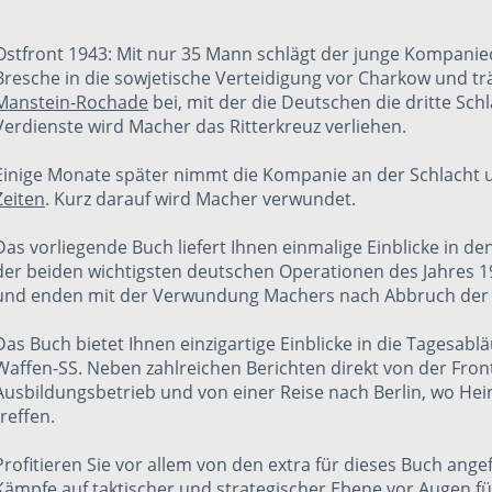
Ostfront 1943: Mit nur 35 Mann schlägt der junge Kompanie
Bresche in die sowjetische Verteidigung vor Charkow und t
Manstein-Rochade
bei, mit der die Deutschen die dritte Sch
Verdienste wird Macher das Ritterkreuz verliehen.
Einige Monate später nimmt die Kompanie an der Schlacht u
Zeiten
. Kurz darauf wird Macher verwundet.
Das vorliegende Buch liefert Ihnen einmalige Einblicke in den
der beiden wichtigsten deutschen Operationen des Jahres 1
und enden mit der Verwundung Machers nach Abbruch der 
Das Buch bietet Ihnen einzigartige Einblicke in die Tagesa
Waffen-SS. Neben zahlreichen Berichten direkt von der Fron
Ausbildungsbetrieb und von einer Reise nach Berlin, wo H
treffen.
Profitieren Sie vor allem von den
extra für dieses Buch ange
Kämpfe auf taktischer und strategischer Ebene vor Augen f