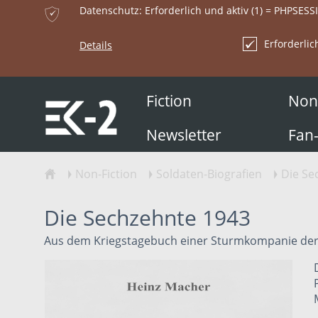
ќ
Datenschutz: Erforderlich und aktiv (1) = PHPSESS
Erforderlic
Details
Fiction
Non-
Newsletter
Fan
Non-Fiction
Soldaten-Biografien
Die Se
ŷ
Ţ
Ţ
Ţ
Die Sechzehnte 1943
Aus dem Kriegstagebuch einer Sturmkompanie der