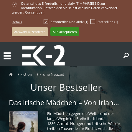
ќ
Datenschutz: Erforderlich und aktiv (1) = PHPSESSID zur
Identifikation. Entscheiden Sie selbst wie Ihre Daten verwendet
werden.
Consent bar
.
Erforderlich und aktiv (1)
Statistiken (1)
Details
ř
Fiction
Frühe Neuzeit
ŷ
Ţ
Ţ
Unser Bestseller
Das irische Mädchen – Von Irland nach Amerika
Ein Mädchen gegen die Welt – und der
lange Weg in die Freiheit. Irland,
1886: Armut, Hunger und britische Willkür
treiben Tausende zur Flucht. Auch die