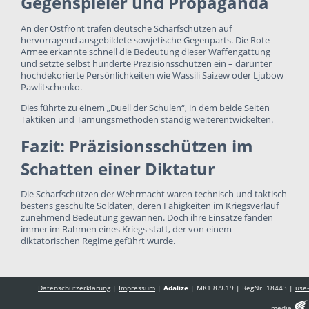
Gegenspieler und Propaganda
An der Ostfront trafen deutsche Scharfschützen auf
hervorragend ausgebildete sowjetische Gegenparts. Die Rote
Armee erkannte schnell die Bedeutung dieser Waffengattung
und setzte selbst hunderte Präzisionsschützen ein – darunter
hochdekorierte Persönlichkeiten wie Wassili Saizew oder Ljubow
Pawlitschenko.
Dies führte zu einem „Duell der Schulen“, in dem beide Seiten
Taktiken und Tarnungsmethoden ständig weiterentwickelten.
Fazit: Präzisionsschützen im
Schatten einer Diktatur
Die Scharfschützen der Wehrmacht waren technisch und taktisch
bestens geschulte Soldaten, deren Fähigkeiten im Kriegsverlauf
zunehmend Bedeutung gewannen. Doch ihre Einsätze fanden
immer im Rahmen eines Kriegs statt, der von einem
diktatorischen Regime geführt wurde.
Datenschutzerklärung
|
Impressum
|
Adalize
| MK1 8.9.19 | RegNr. 18443 |
use-
Œ
media