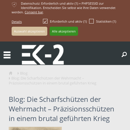
ќ
Datenschutz: Erforderlich und aktiv (1) = PHPSESSID zur
Identifikation. Entscheiden Sie selbst wie Ihre Daten verwendet
werden.
Consent bar
.
Erforderlich und aktiv (1)
Statistiken (1)
Details
ř
Blog
ŷ
Ţ
Blog: Die Scharfschützen der Wehrmacht –
Ţ
Präzisionsschützen in einem brutal geführten Krieg
Blog: Die Scharfschützen der
Wehrmacht – Präzisionsschützen
in einem brutal geführten Krieg