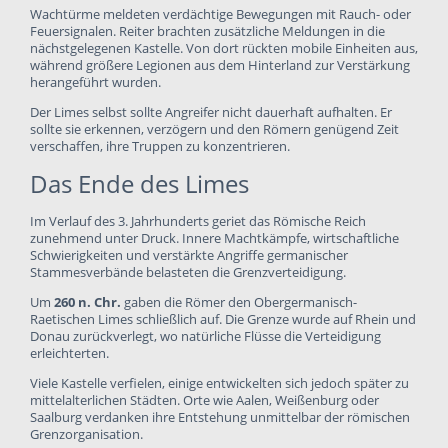
Wachtürme meldeten verdächtige Bewegungen mit Rauch- oder
Feuersignalen. Reiter brachten zusätzliche Meldungen in die
nächstgelegenen Kastelle. Von dort rückten mobile Einheiten aus,
während größere Legionen aus dem Hinterland zur Verstärkung
herangeführt wurden.
Der Limes selbst sollte Angreifer nicht dauerhaft aufhalten. Er
sollte sie erkennen, verzögern und den Römern genügend Zeit
verschaffen, ihre Truppen zu konzentrieren.
Das Ende des Limes
Im Verlauf des 3. Jahrhunderts geriet das Römische Reich
zunehmend unter Druck. Innere Machtkämpfe, wirtschaftliche
Schwierigkeiten und verstärkte Angriffe germanischer
Stammesverbände belasteten die Grenzverteidigung.
Um
260 n. Chr.
gaben die Römer den Obergermanisch-
Raetischen Limes schließlich auf. Die Grenze wurde auf Rhein und
Donau zurückverlegt, wo natürliche Flüsse die Verteidigung
erleichterten.
Viele Kastelle verfielen, einige entwickelten sich jedoch später zu
mittelalterlichen Städten. Orte wie Aalen, Weißenburg oder
Saalburg verdanken ihre Entstehung unmittelbar der römischen
Grenzorganisation.