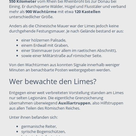
550 Kilometer
vom Rhein bei Rheinbrohl bis zur Donau bei
Eining. Er durchquerte Wälder, Hügel und Flusstäler und verband
mehr als
900 Wachtürme
mit etwa
120 Kastellen
unterschiedlicher Größe.
Anders als die Chinesische Mauer war der Limes jedoch keine
durchgehende Festungsmauer. Je nach Gelände bestand er aus:
einer hölzernen Palisade,
einem Erdwall mit Graben,
einer Steinmauer (vor allem im raetischen Abschnitt),
sowie einer Militärstraße auf römischer Seite.
Von den Wachtürmen aus konnten Signale innerhalb weniger
Minuten an benachbarte Posten weitergegeben werden.
Wer bewachte den Limes?
Entgegen einer weit verbreiteten Vorstellung standen am Limes
nur selten Legionäre. Die eigentliche Grenzsicherung
übernahmen überwiegend
Auxiliartruppen
, also Hilfstruppen
aus allen Teilen des Römischen Reiches.
Unter ihnen befanden sich:
germanische Reiter,
syrische Bogenschützen,