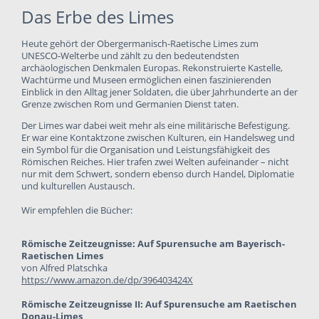
Das Erbe des Limes
Heute gehört der Obergermanisch-Raetische Limes zum
UNESCO-Welterbe und zählt zu den bedeutendsten
archäologischen Denkmalen Europas. Rekonstruierte Kastelle,
Wachtürme und Museen ermöglichen einen faszinierenden
Einblick in den Alltag jener Soldaten, die über Jahrhunderte an der
Grenze zwischen Rom und Germanien Dienst taten.
Der Limes war dabei weit mehr als eine militärische Befestigung.
Er war eine Kontaktzone zwischen Kulturen, ein Handelsweg und
ein Symbol für die Organisation und Leistungsfähigkeit des
Römischen Reiches. Hier trafen zwei Welten aufeinander – nicht
nur mit dem Schwert, sondern ebenso durch Handel, Diplomatie
und kulturellen Austausch.
Wir empfehlen die Bücher:
Römische Zeitzeugnisse: Auf Spurensuche am Bayerisch-
Raetischen Limes
von Alfred Platschka
https://www.amazon.de/dp/396403424X
Römische Zeitzeugnisse II: Auf Spurensuche am Raetischen
Donau-Limes