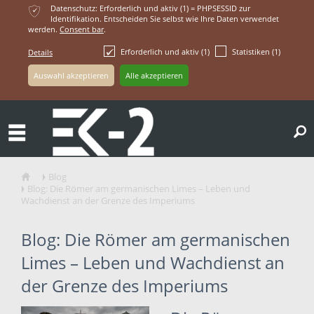
ќ
Datenschutz: Erforderlich und aktiv (1) = PHPSESSID zur
Identifikation. Entscheiden Sie selbst wie Ihre Daten verwendet
werden.
Consent bar
.
Erforderlich und aktiv (1)
Statistiken (1)
Details
ř
Blog
ŷ
Ţ
Blog: Die Römer am germanischen Limes – Leben und
Ţ
Wachdienst an der Grenze des Imperiums
Blog: Die Römer am germanischen
Limes – Leben und Wachdienst an
der Grenze des Imperiums