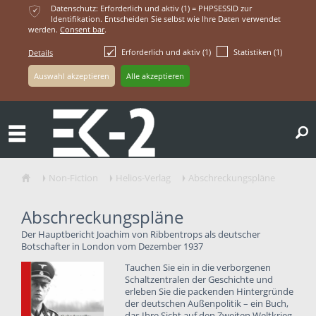
ќ
Datenschutz: Erforderlich und aktiv (1) = PHPSESSID zur
Identifikation. Entscheiden Sie selbst wie Ihre Daten verwendet
werden.
Consent bar
.
Erforderlich und aktiv (1)
Statistiken (1)
Details
ř
Non-Fiction
Helios-Verlag
Abschreckungspläne
ŷ
Ţ
Ţ
Ţ
Abschreckungspläne
Der Hauptbericht Joachim von Ribbentrops als deutscher
Botschafter in London vom Dezember 1937
Tauchen Sie ein in die
verborgenen
Schaltzentralen
der Geschichte und
erleben Sie die packenden Hintergründe
der
deutschen Außenpolitik
– ein Buch,
das Ihre Sicht auf den Zweiten Weltkrieg