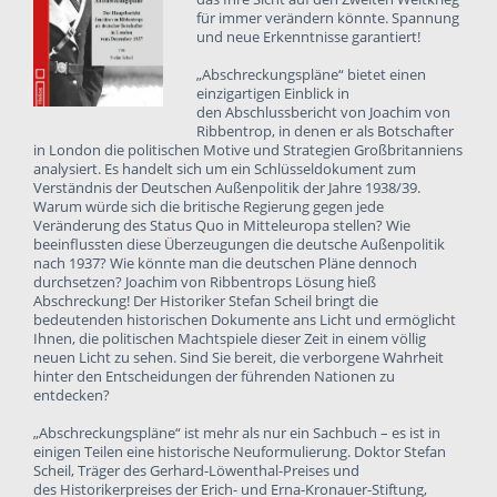
für immer verändern könnte. Spannung
und neue Erkenntnisse garantiert!
„Abschreckungspläne“
bietet einen
einzigartigen Einblick in
den
Abschlussbericht
von
Joachim von
Ribbentrop
, in denen er als
Botschafter
in London
die politischen Motive und Strategien Großbritanniens
analysiert. Es handelt sich um ein Schlüsseldokument zum
Verständnis der Deutschen Außenpolitik der Jahre 1938/39.
Warum würde sich die britische Regierung gegen jede
Veränderung des Status Quo in Mitteleuropa stellen? Wie
beeinflussten diese Überzeugungen die
deutsche Außenpolitik
nach 1937
? Wie könnte man die deutschen Pläne dennoch
durchsetzen?
Joachim von Ribbentrops
Lösung hieß
Abschreckung! Der Historiker Stefan Scheil bringt die
bedeutenden historischen Dokumente ans Licht und ermöglicht
Ihnen, die politischen Machtspiele dieser Zeit in einem völlig
neuen Licht zu sehen. Sind Sie bereit, die verborgene Wahrheit
hinter den Entscheidungen der führenden Nationen zu
entdecken?
„Abschreckungspläne“ ist mehr als nur ein Sachbuch – es ist in
einigen Teilen eine historische Neuformulierung.
Doktor Stefan
Scheil
, Träger des
Gerhard-Löwenthal-Preises
und
des
Historikerpreises der Erich- und Erna-Kronauer-Stiftung
,